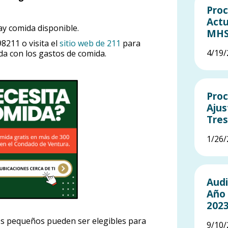
Proc
Actu
y comida disponible.
MH
98211 o visita el
sitio web de 211
para
4/19/
da con los gastos de comida.
Proc
Ajus
Tre
1/26/
Audi
Año 
2023
s pequeños pueden ser elegibles para
9/10/