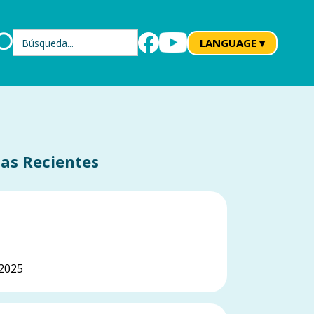
Búsqueda
LANGUAGE ▾
ias Recientes
renamiento de
vención del Suicidio
2025